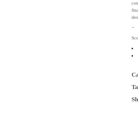
con
fin
des
–
Sco
Ca
Ta
Sh