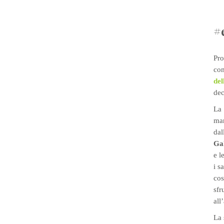
#
Pro
com
del
dec
La 
mar
dal
Gal
e l
i s
cos
sfr
all
La 