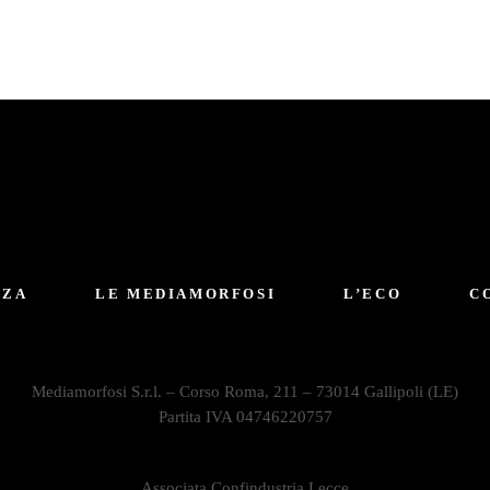
NZA
LE MEDIAMORFOSI
L’ECO
C
Mediamorfosi S.r.l. – Corso Roma, 211 – 73014 Gallipoli (LE)
Partita IVA 04746220757
Associata Confindustria Lecce