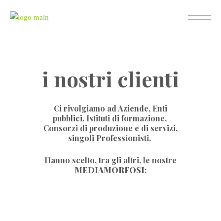
L’Eco
i nostri clienti
Ci rivolgiamo ad Aziende, Enti
pubblici, Istituti di formazione,
Consorzi di produzione e di servizi,
singoli Professionisti.
Hanno scelto, tra gli altri, le nostre
MEDIAMORFOSI
: