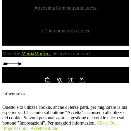
Associata Confindustria Lecce
e Confcommercio Lecce
Made by
MediaMorfosi
, all rights reserved.
fb.
ig.
yt.
in.
Informativa
Questo sito utilizza cookie, anche di terze parti, per migliorare la tua
esperienza. Cliccando sul bottone "Accetta" acconsenti all'utilizzo
dei cookie. Se vuoi personalizzare la gestione dei cookie clicca sul
bottone "Impostazioni". Per maggiori informazioni
Clicca Qui
Impostazioni
Accetta
Rifiuta