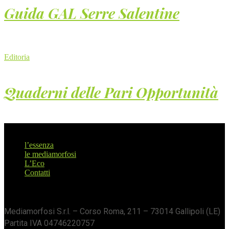
Guida GAL Serre Salentine
Editoria
Quaderni delle Pari Opportunità
l’essenza
le mediamorfosi
L’Eco
Contatti
Mediamorfosi S.r.l. – Corso Roma, 211 – 73014 Gallipoli (LE)
Partita IVA 04746220757