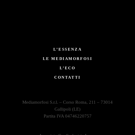
L’ESSENZA
LE MEDIAMORFOSI
L’ECO
CONTATTI
Mediamorfosi S.r.l. – Corso Roma, 211 – 73014
Gallipoli (LE)
Partita IVA 04746220757