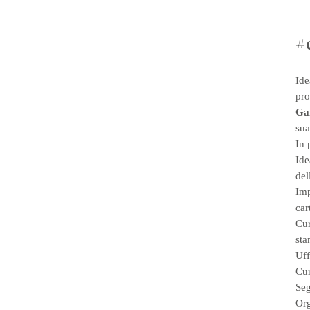
#
Ide
pro
Gal
sua
In 
Ide
del
Imp
car
Cur
sta
Uff
Cur
Seg
Org