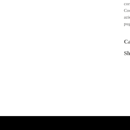
cor
Coo
azi
pug
Ca
Sh