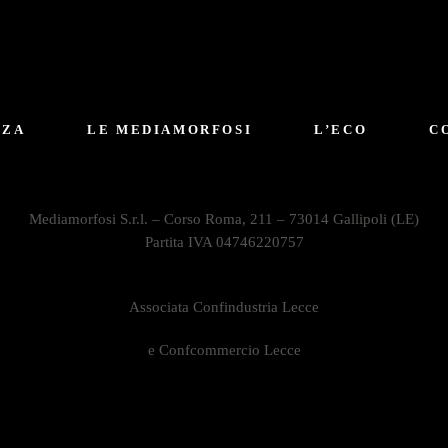
NZA
LE MEDIAMORFOSI
L’ECO
C
Mediamorfosi S.r.l. – Corso Roma, 211 – 73014 Gallipoli (LE)
Partita IVA 04746220757
Associata Confindustria Lecce
e Confcommercio Lecce