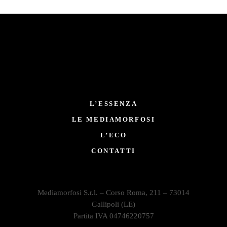
L’ESSENZA
LE MEDIAMORFOSI
L’ECO
CONTATTI
Mediamorfosi S.r.l. – Corso Roma, 211 – 73014
Gallipoli (LE)
Partita IVA 04746220757