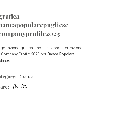
grafica
bancapopolarepugliese
companyprofile2023
ogettazione grafica, impaginazione e creazione
l Company Profile 2023 per
Banca Popolare
liese
.
tegory:
Grafica
fb
ln
are: