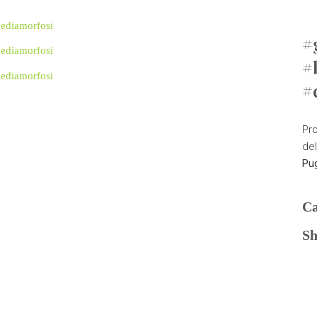
#
#
#
Pr
de
Pug
Ca
Sh