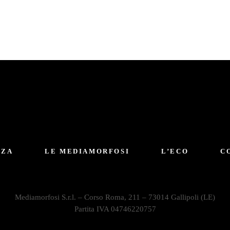
NZA
LE MEDIAMORFOSI
L’ECO
C
Mediamorfosi S.r.l. – Corso Roma, 211 – 73014 Gallipoli (LE)
Partita IVA 04746220757