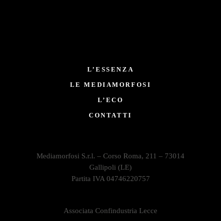
L’ESSENZA
LE MEDIAMORFOSI
L’ECO
CONTATTI
Mediamorfosi S.r.l. – Corso Roma, 211 – 73014
Gallipoli (LE)
Partita IVA 04746220757
Associata Confindustria Lecce