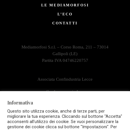
LE MEDIAMORFOSI
L’ECO
CONTATTI
Mediamorfosi S.r.l. – Corso Roma, 211 – 73014
Gallipoli (LE)
Partita IVA 04746220757
Associata Confindustria Lecce
e Confcommercio Lecce
Informativa
Questo sito utilizza cookie, anche di terze parti, per
migliorare la tua esperienza. Cliccando sul bottone "Accetta"
acconsenti all'utilizzo dei cookie. Se vuoi personalizzare la
gestione dei cookie clicca sul bottone "Impostazioni". Per