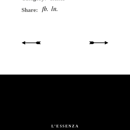
fb
ln
Share:
L’ESSENZA